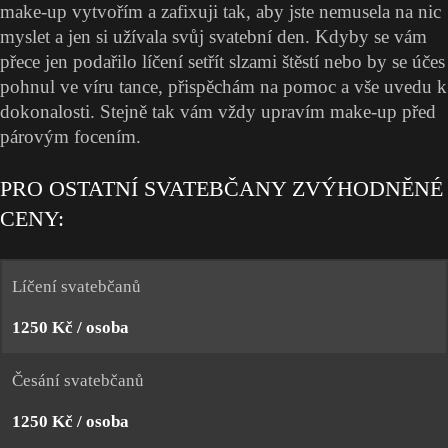
make-up vytvořím a zafixuji tak, aby jste nemusela na nic
myslet a jen si užívala svůj svatební den. Kdyby se vám
přece jen podařilo líčení setřít slzami štěstí nebo by se účes
pohnul ve víru tance, přispěchám na pomoc a vše uvedu k
dokonalosti. Stejně tak vám vždy upravím make-up před
párovým focením.
PRO OSTATNÍ SVATEBČANY ZVÝHODNĚNÉ
CENY:
Líčení svatebčanů
1250 Kč / osoba
Česání svatebčanů
1250 Kč / osoba