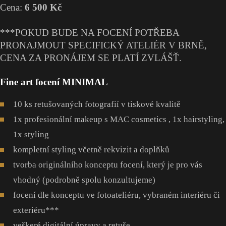
Cena:
6 500 Kč
***POKUD BUDE NA FOCENÍ POTŘEBA
PRONAJMOUT SPECIFICKÝ ATELIÉR V BRNĚ,
CENA ZA PRONÁJEM SE PLATÍ ZVLÁŠŤ.
Fine art focení MINIMAL
10 ks retušovaných fotografií v tiskové kvalitě
1x profesionální makeup s MAC cosmetics , 1x hairstyling,
1x styling
kompletní styling včetně rekvizit a doplňků
tvorba originálního konceptu focení, který je pro vás
vhodný (podrobně spolu konzultujeme)
focení dle konceptu ve fotoateliéru, vybraném interiéru či
exteriéru***
veškeré digitální úpravy a retuše