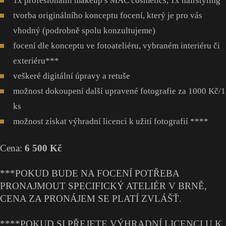
1x profesionální makeup s MAC cosmetics, 1x hairstyling
tvorba originálního konceptu focení, který je pro vás
vhodný (podrobně spolu konzultujeme)
focení dle konceptu ve fotoateliéru, vybraném interiéru či
exteriéru***
veškeré digitální úpravy a retuše
možnost dokoupení další upravené fotografie za 1000 Kč/1
ks
možnost získat výhradní licenci k užití fotografií ****
Cena:
6 500 Kč
***POKUD BUDE NA FOCENÍ POTŘEBA
PRONAJMOUT SPECIFICKÝ ATELIÉR V BRNĚ,
CENA ZA PRONÁJEM SE PLATÍ ZVLÁŠŤ.
****POKUD SI PŘEJETE VÝHRADNÍ LICENCI U K