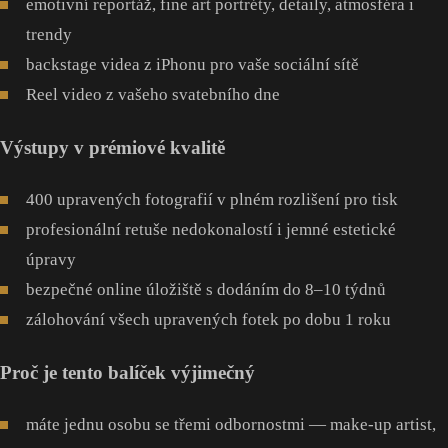
emotivní reportáž, fine art portréty, detaily, atmosféra i
trendy
backstage videa z iPhonu pro vaše sociální sítě
Reel video z vašeho svatebního dne
Výstupy v prémiové kvalitě
400 upravených fotografií v plném rozlišení pro tisk
profesionální retuše nedokonalostí i jemné estetické
úpravy
bezpečné online úložiště s dodáním do 8–10 týdnů
zálohování všech upravených fotek po dobu 1 roku
Proč je tento balíček výjimečný
máte jednu osobu se třemi odbornostmi — make-up artist,