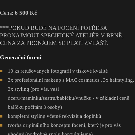
Cena:
6 500 Kč
***POKUD BUDE NA FOCENÍ POTŘEBA
PRONAJMOUT SPECIFICKÝ ATELIÉR V BRNĚ,
CENA ZA PRONÁJEM SE PLATÍ ZVLÁŠŤ.
Generační focení
10 ks retušovaných fotografií v tiskové kvalitě
3x profesionální makeup s MAC cosmetics , 3x hairstyling,
3x styling (pro vás, vaši
dceru/maminku/sestru/babičku/vnučku - v základní ceně
balíčku počítám 3 osoby)
kompletní styling včetně rekvizit a doplňků
tvorba originálního konceptu focení, který je pro vás
vhodný (podrobně spolu konzultujeme)