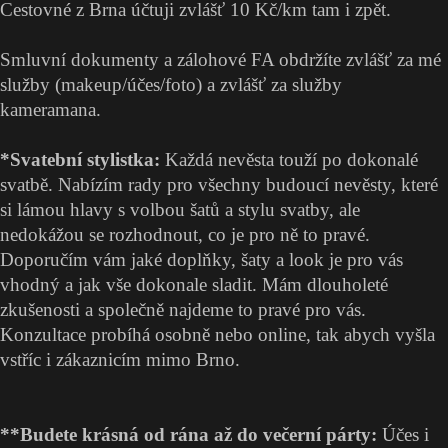
Cestovné z Brna účtuji zvlášť 10 Kč/km tam i zpět.
Smluvní dokumenty a zálohové FA obdržíte zvlášť za mé
služby (makeup/účes/foto) a zvlášť za služby
kameramana.
*Svatební stylistka:
Každá nevěsta touží po dokonalé
svatbě. Nabízím rady pro všechny budoucí nevěsty, které
si lámou hlavy s volbou šatů a stylu svatby, ale
nedokážou se rozhodnout, co je pro ně to pravé.
Doporučím vám jaké doplňky, šaty a look je pro vás
vhodný a jak vše dokonale sladit. Mám dlouholeté
zkušenosti a společně najdeme to pravé pro vás.
Konzultace probíhá osobně nebo online, tak abych vyšla
vstříc i zákaznicím mimo Brno.
**Budete krásná od rána až do večerní párty:
Účes i