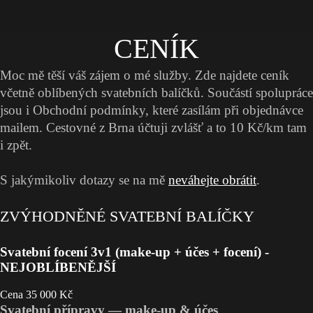
CENÍK
Moc mě těší váš zájem o mé služby. Zde najdete ceník
včetně oblíbených svatebních balíčků. Součástí spolupráce
jsou i Obchodní podmínky, které zasílám při objednávce
mailem. Cestovné z Brna účtuji zvlášť a to 10 Kč/km tam
i zpět.
S jakýmikoliv dotazy se na mě
neváhejte obrátit
.
ZVÝHODNĚNÉ SVATEBNÍ BALÍČKY
Svatební focení 3v1 (make-up + účes + focení) -
NEJOBLÍBENĚJŠÍ
Cena 35 000 Kč
Svatební přípravy — make-up & účes