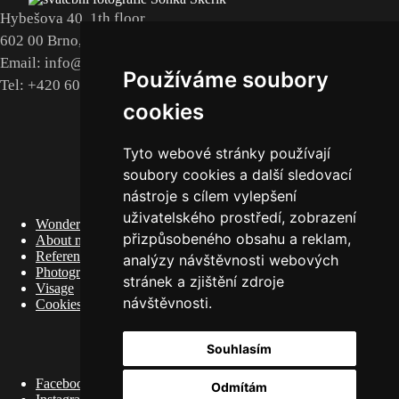
Hybešova 40, 1th floor
602 00 Brno, CZ
Email: info@sonkavisage.cz
Používáme soubory
Tel: +420 608 660 898
cookies
LATEST ON MY BLOG
Tyto webové stránky používají
soubory cookies a další sledovací
DO NOT MISS
nástroje s cílem vylepšení
uživatelského prostředí, zobrazení
Wonder Women
přizpůsobeného obsahu a reklam,
About me
References
analýzy návštěvnosti webových
Photography
stránek a zjištění zdroje
Visage
návštěvnosti.
Cookies
SOCIÁLNÍ SÍTĚ
Souhlasím
Facebook
Odmítám