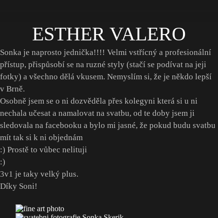
ESTHER VALERO
Sonka je naprosto jednička!!!! Velmi vstřícný a profesionální
přístup, přispůsobí se na ruzné styly (stačí se podívat na jeji
fotky) a všechno dělá vkusem. Nemyslím si, že je někdo lepší
v Brně.
Osobně jsem se o ni dozvěděla přes kolegyni která si u ni
nechala učesat a namalovat na svatbu, od te doby jsem ji
sledovala na facebooku a bylo mi jasné, že pokud budu svatbu
mít tak si k ni objednám
:) Prostě to vůbec nelituji
:)
3v1 je taky velký plus.
Díky Soni!